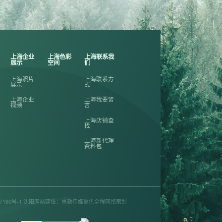
上海企业
上海色彩
上海联系我
展示
空间
们
上海照片
上海联系方
展示
式
上海企业
上海我要留
视频
言
上海店铺查
找
上海新代理
资料包
备2020027160号-1 沈阳网站建设：思勤传媒提供全程网络策划