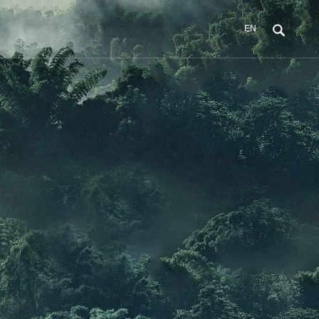
EN
招商代理
上海企业展示
上海色彩空间
上海联系我们
品牌优势
上海照片展示
加盟优势
上海企业视频
上海联系方式
加盟条件
上海我要留言
加盟流程
上海店铺查找
上海新代理资料包