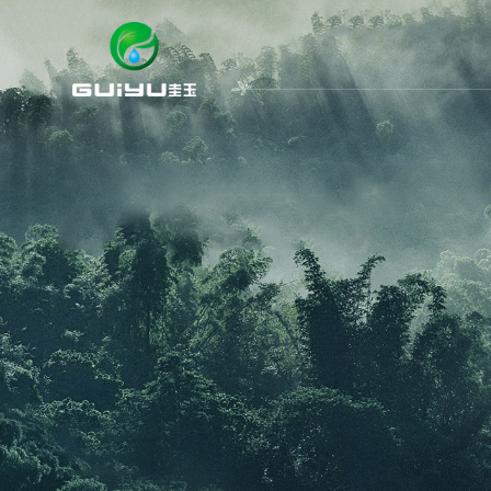
企业主页
上海关于我们
上海产品中
上海企业简介
上海硅晶瓷
上海企业理念
上海硅晶彩
上海品牌荣誉
上海硅晶釉
上海产品优势
上海硅石彩
上海返回首页
上海无机干
上海除醛净