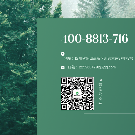
400-8813-716
地址：四川省乐山高新区迎宾大道3号附7号
邮箱：2259604792@qq.com
微
信
公
众
号