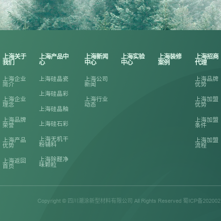
上海关于
上海产品中
上海新闻
上海实验
上海装修
上海招商
我们
心
中心
中心
案例
代理
上海企业
上海硅晶瓷
上海公司
上海品牌
简介
新闻
优势
上海硅晶彩
上海企业
上海行业
上海加盟
理念
动态
优势
上海硅晶釉
上海品牌
上海加盟
上海硅石彩
荣誉
条件
上海无机干
上海产品
上海加盟
粉辅料
优势
流程
上海除醛净
上海返回
味颗粒
首页
Copyright © 四川潮涂新型材料有限公司 All Rights Reserved 蜀ICP